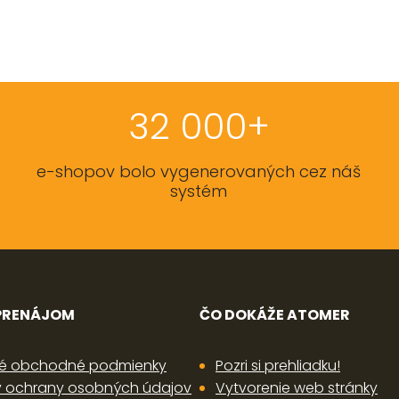
32 000+
e-shopov bolo vygenerovaných cez náš
systém
 PRENÁJOM
ČO DOKÁŽE ATOMER
é obchodné podmienky
Pozri si prehliadku!
 ochrany osobných údajov
Vytvorenie web stránky