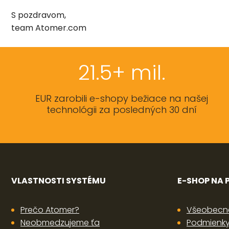
S pozdravom,
team Atomer.com
21.5+ mil.
EUR zarobili e-shopy bežiace na našej
technológii za posledných 30 dní
VLASTNOSTI SYSTÉMU
E-SHOP NA
Prečo Atomer?
Všeobecn
Neobmedzujeme ťa
Podmienky